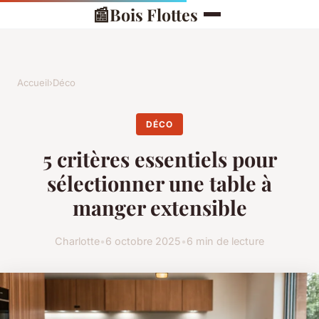
📰
Bois Flottes
Accueil
›
Déco
DÉCO
5 critères essentiels pour
sélectionner une table à
manger extensible
Charlotte
•
6 octobre 2025
•
6 min de lecture