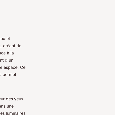
ux et
, créant de
âce à la
ent d'un
ue espace. Ce
e permet
eur des yeux
ans une
es luminaires