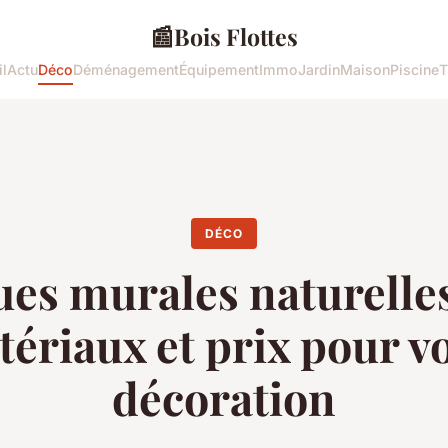
📰
Bois Flottes
l
Actu
Déco
Déménagement
Équipement
Immo
Jardin
Maison
Piscine
T
DÉCO
es murales naturelles 
ériaux et prix pour v
décoration