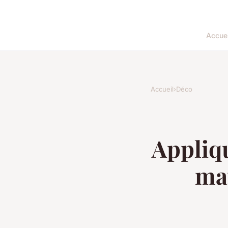
Accuei
Accueil
›
Déco
Appliqu
mat