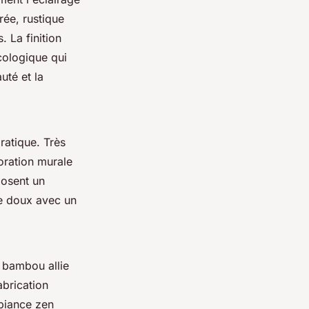
rée, rustique
 La finition
cologique qui
uté et la
ratique. Très
oration murale
posent un
ge doux avec un
 bambou allie
abrication
biance zen