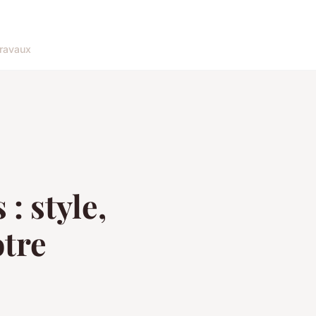
ravaux
: style,
otre