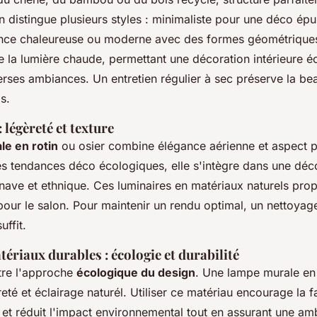
n distingue plusieurs styles : minimaliste pour une déco épu
ce chaleureuse ou moderne avec des formes géométriques.
se la lumière chaude, permettant une décoration intérieure é
rses ambiances. Un entretien régulier à sec préserve la bea
s.
: légèreté et texture
le en rotin
ou osier combine élégance aérienne et aspect p
es tendances déco écologiques, elle s'intègre dans une déc
ave et ethnique. Ces luminaires en matériaux naturels pro
pour le salon. Pour maintenir un rendu optimal, un nettoya
uffit.
riaux durables : écologie et durabilité
tre l'approche
écologique du design
. Une lampe murale en
reté et éclairage naturél. Utiliser ce matériau encourage la f
et réduit l'impact environnemental tout en assurant une am