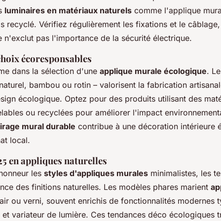
s
luminaires en matériaux naturels
comme l'applique mura
is recyclé. Vérifiez régulièrement les fixations et le câblage
le n'exclut pas l'importance de la sécurité électrique.
 choix écoresponsables
ime dans la sélection d'une
applique murale écologique
. L
naturel, bambou ou rotin – valorisent la fabrication artisana
ign écologique. Optez pour des produits utilisant des maté
lables ou recyclées pour améliorer l'impact environnementa
airage mural durable
contribue à une décoration intérieure 
at local.
5 en appliques naturelles
'honneur les
styles d'appliques murales
minimalistes, les t
ance des finitions naturelles. Les modèles phares marient
ap
lair ou verni, souvent enrichis de fonctionnalités modernes
et variateur de lumière. Ces tendances déco écologiques 