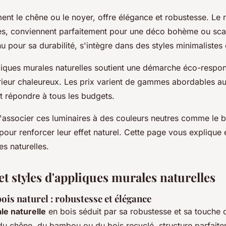
nt le chêne ou le noyer, offre élégance et robustesse. Le rot
bles, conviennent parfaitement pour une déco bohème ou sc
pour sa durabilité, s'intègre dans des styles minimalistes 
liques murales naturelles soutient une démarche éco-respon
érieur chaleureux. Les prix varient de gammes abordables a
répondre à tous les budgets.
 d'associer ces luminaires à des couleurs neutres comme le b
 pour renforcer leur effet naturel. Cette page vous explique e
s naturelles.
t styles d'appliques murales naturelles
ois naturel : robustesse et élégance
le naturelle
en bois séduit par sa robustesse et sa touche 
du chêne, du bambou ou du bois recyclé, structure parfaite