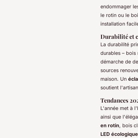
endommager le
le rotin ou le bo
installation faci
Durabilité et
La durabilité pr
durables – bois 
démarche de des
sources renouve
maison. Un
écl
soutient l'artisan
Tendances 202
L'année met à l
ainsi que l'élég
en rotin
, bois c
LED écologique