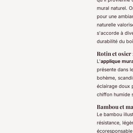
mural naturel. O
pour une ambian
naturelle valori
s'accorde à dive
durabilité du boi
Rotin et osier 
L'
applique mura
présente dans l
bohème, scandin
éclairage doux 
chiffon humide s
Bambou et maté
Le bambou illus
résistance, légè
écoresponsable 