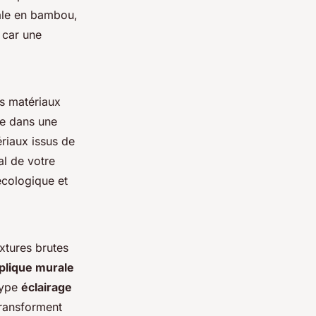
le en bambou,
, car une
es matériaux
le dans une
riaux issus de
l de votre
écologique et
extures brutes
plique murale
 type
éclairage
transforment