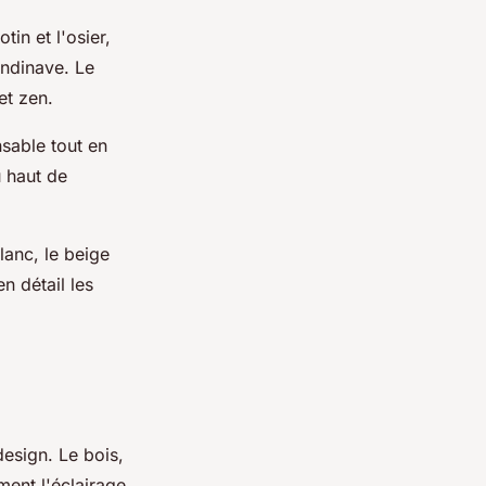
in et l'osier,
andinave. Le
et zen.
sable tout en
u haut de
lanc, le beige
n détail les
design. Le bois,
ment l'éclairage