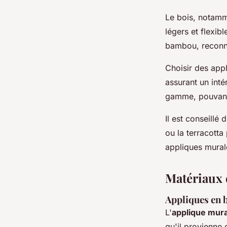
Le bois, notamme
légers et flexi
bambou, reconnu 
Choisir des app
assurant un int
gamme, pouvant 
Il est conseillé
ou la terracotta
appliques murale
Matériaux e
Appliques en b
L'
applique mura
qu'il provienne 