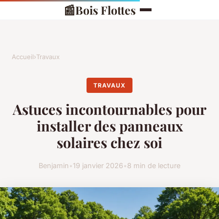
📰
Bois Flottes
Accueil
›
Travaux
TRAVAUX
Astuces incontournables pour
installer des panneaux
solaires chez soi
Benjamin
•
19 janvier 2026
•
8 min de lecture