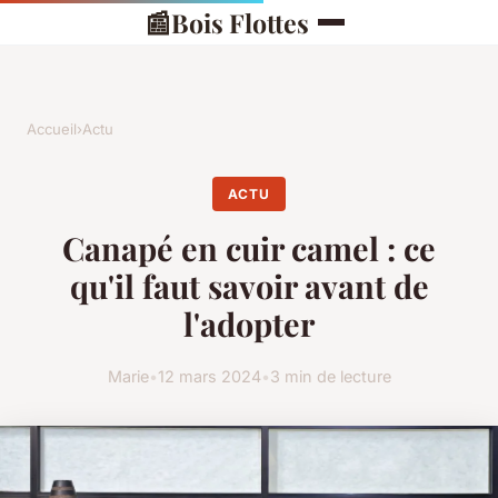
📰
Bois Flottes
Accueil
›
Actu
ACTU
Canapé en cuir camel : ce
qu'il faut savoir avant de
l'adopter
Marie
•
12 mars 2024
•
3 min de lecture