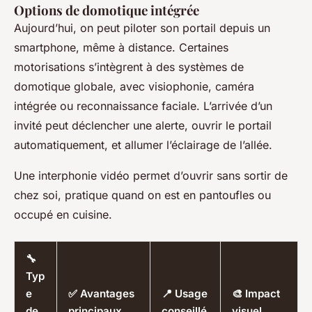
Options de domotique intégrée
Aujourd’hui, on peut piloter son portail depuis un
smartphone, même à distance. Certaines
motorisations s’intègrent à des systèmes de
domotique globale, avec visiophonie, caméra
intégrée ou reconnaissance faciale. L’arrivée d’un
invité peut déclencher une alerte, ouvrir le portail
automatiquement, et allumer l’éclairage de l’allée.
Une interphonie vidéo permet d’ouvrir sans sortir de
chez soi, pratique quand on est en pantoufles ou
occupé en cuisine.
🔧
Typ
e
✅ Avantages
📍 Usage
🎨 Impact
de
principaux
conseillé
visuel