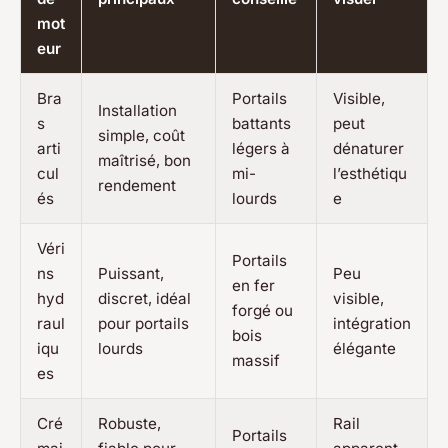
mot
eur
Bra
Portails
Visible,
Installation
s
battants
peut
simple, coût
arti
légers à
dénaturer
maîtrisé, bon
cul
mi-
l’esthétiqu
rendement
és
lourds
e
Véri
Portails
ns
Puissant,
Peu
en fer
hyd
discret, idéal
visible,
forgé ou
raul
pour portails
intégration
bois
iqu
lourds
élégante
massif
es
Cré
Robuste,
Rail
Portails