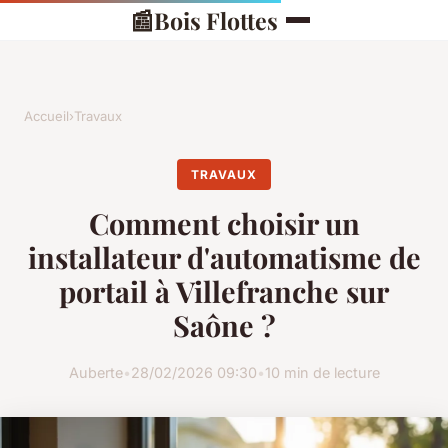
📰
Bois Flottes
Accueil
›
Travaux
TRAVAUX
Comment choisir un
installateur d'automatisme de
portail à Villefranche sur
Saône ?
Auberte
•
28/02/2026 09:30
•
10 min de lecture