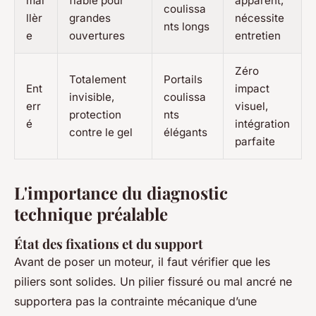
mai
fiable pour
apparent,
coulissa
llèr
grandes
nécessite
nts longs
e
ouvertures
entretien
Zéro
Totalement
Portails
Ent
impact
invisible,
coulissa
err
visuel,
protection
nts
é
intégration
contre le gel
élégants
parfaite
L'importance du diagnostic
technique préalable
État des fixations et du support
Avant de poser un moteur, il faut vérifier que les
piliers sont solides. Un pilier fissuré ou mal ancré ne
supportera pas la contrainte mécanique d’une