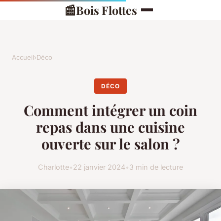
📰
Bois Flottes
Accueil
›
Déco
DÉCO
Comment intégrer un coin
repas dans une cuisine
ouverte sur le salon ?
Charlotte
•
22 janvier 2024
•
3 min de lecture