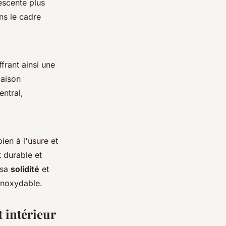
escente plus
ns le cadre
frant ainsi une
maison
entral,
ien à l'usure et
t durable et
 sa
solidité
et
inoxydable.
 intérieur