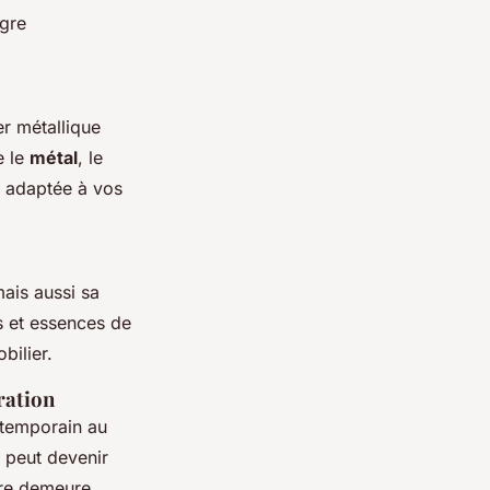
ègre
r métallique
e le
métal
, le
e adaptée à vos
ais aussi sa
es et essences de
bilier.
ration
ntemporain au
l peut devenir
tre demeure.