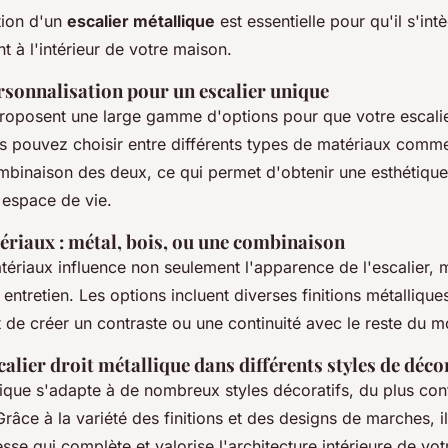
tion d'un
escalier métallique
est essentielle pour qu'il s'int
 à l'intérieur de votre maison.
rsonnalisation pour un escalier unique
proposent une large gamme d'options pour que votre escalie
us pouvez choisir entre différents types de matériaux comm
mbinaison des deux, ce qui permet d'obtenir une esthétiqu
 espace de vie.
ériaux : métal, bois, ou une combinaison
ériaux influence non seulement l'apparence de l'escalier, m
n entretien. Les options incluent diverses finitions métalliqu
 de créer un contraste ou une continuité avec le reste du mo
calier droit métallique dans différents styles de déco
llique s'adapte à de nombreux styles décoratifs, du plus co
Grâce à la variété des finitions et des designs de marches, i
sse qui complète et valorise l'architecture intérieure de vo