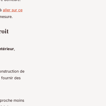
 à
aller sur ce
 mesure.
roit
ntérieur
,
onstruction de
 fournir des
approche moins