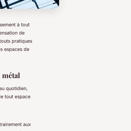
usement à tout
sensation de
touts pratiques
les espaces de
n métal
u quotidien,
de tout espace
trairement aux