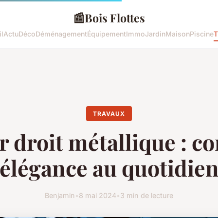
📰
Bois Flottes
l
Actu
Déco
Déménagement
Équipement
Immo
Jardin
Maison
Piscine
T
TRAVAUX
r droit métallique : co
élégance au quotidie
Benjamin
•
8 mai 2024
•
3 min de lecture