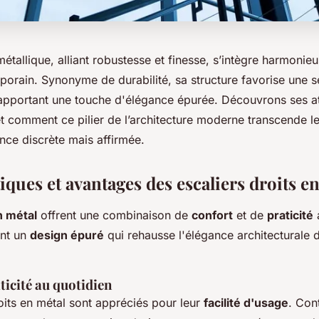
 métallique, alliant robustesse et finesse, s’intègre harmonie
porain. Synonyme de durabilité, sa structure favorise une 
 apportant une touche d'élégance épurée. Découvrons ses a
et comment ce pilier de l’architecture moderne transcende 
nce discrète mais affirmée.
iques et avantages des escaliers droits e
n métal
offrent une combinaison de
confort
et de
praticité
a
ant un
design épuré
qui rehausse l'élégance architecturale 
ticité au quotidien
oits en métal sont appréciés pour leur
facilité d'usage
. Con