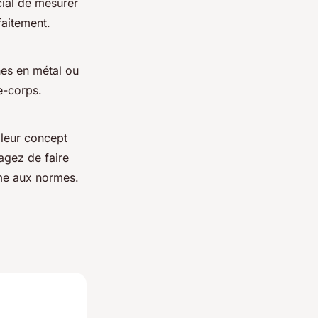
ucial de mesurer
faitement.
hes en métal ou
de-corps.
 leur concept
sagez de faire
rme aux normes.