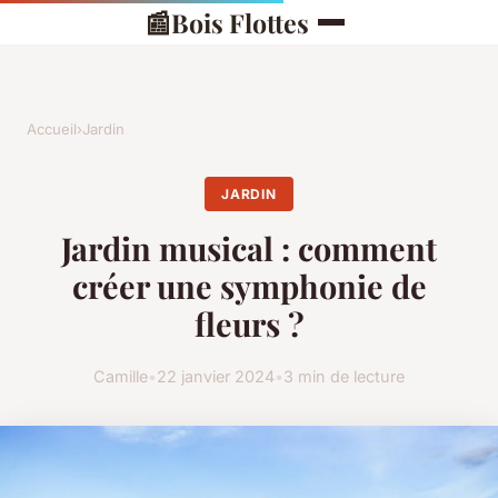
📰
Bois Flottes
Accueil
›
Jardin
JARDIN
Jardin musical : comment
créer une symphonie de
fleurs ?
Camille
•
22 janvier 2024
•
3 min de lecture