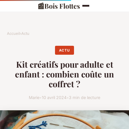
📰
Bois Flottes
Accueil
›
Actu
ACTU
Kit créatifs pour adulte et
enfant : combien coûte un
coffret ?
Marie
•
10 avril 2024
•
3 min de lecture