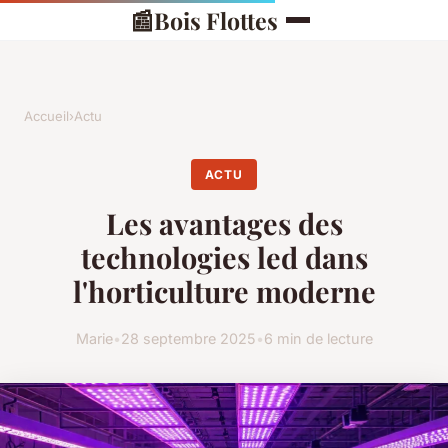
📰
Bois Flottes
Accueil
›
Actu
ACTU
Les avantages des
technologies led dans
l'horticulture moderne
Marie
•
28 septembre 2025
•
6 min de lecture