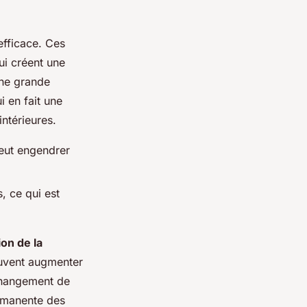
fficace. Ces
ui créent une
une grande
 en fait une
intérieures.
peut engendrer
, ce qui est
ion de la
euvent augmenter
 changement de
ermanente des