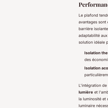
Performanc
Le plafond tend
avantages sont d
barrière isolant
adaptabilité aux
solution idéale p
Isolation th
des économie
Isolation ac
particulière
L'intégration de
lumière
et l'amb
la luminosité e
luminaire nécess