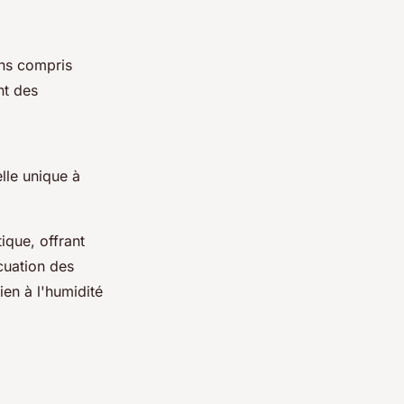
ens compris
nt des
lle unique à
ique, offrant
acuation des
en à l'humidité