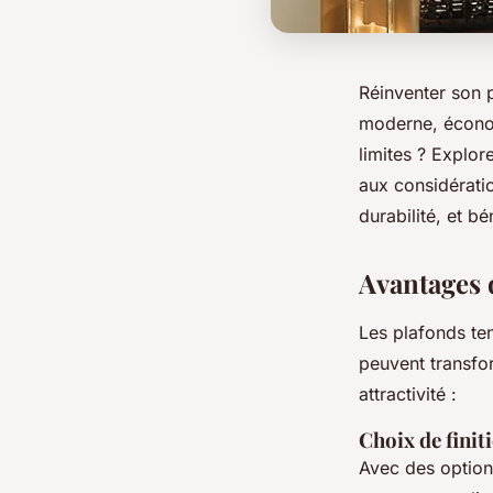
Réinventer son p
moderne, économ
limites ? Explor
aux considératio
durabilité, et bé
Avantages 
Les plafonds te
peuvent transfor
attractivité :
Choix de finit
Avec des options