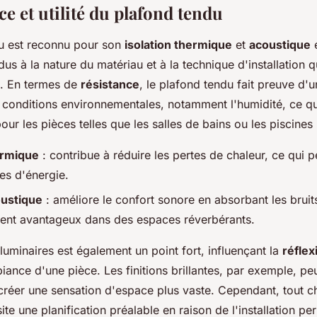
e et utilité du plafond tendu
u est reconnu pour son
isolation thermique
et
acoustique
e
us à la nature du matériau et à la technique d'installation q
e. En termes de
résistance
, le plafond tendu fait preuve d'
 conditions environnementales, notamment l'humidité, ce qui
our les pièces telles que les salles de bains ou les piscines 
ermique
: contribue à réduire les pertes de chaleur, ce qui 
s d'énergie.
oustique
: améliore le confort sonore en absorbant les bruits
ment avantageux dans des espaces réverbérants.
 luminaires est également un point fort, influençant la
réflex
iance d'une pièce. Les finitions brillantes, par exemple, p
t créer une sensation d'espace plus vaste. Cependant, tout
ite une planification préalable en raison de l'installation p