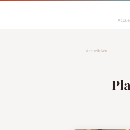
Accuei
Accueil
›
Actu
Pla