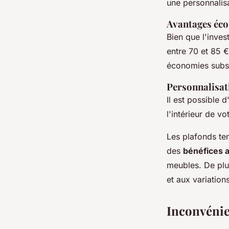
une personnalis
Avantages éc
Bien que l'inve
entre 70 et 85 €
économies subst
Personnalisat
Il est possible 
l'intérieur de vo
Les plafonds te
des
bénéfices 
meubles. De plus
et aux variation
Inconvénien