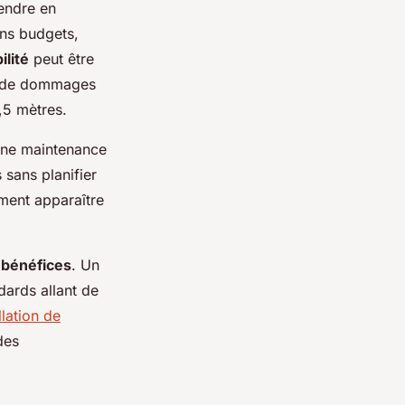
endre en
ains budgets,
ilité
peut être
ue de dommages
,5 mètres.
une maintenance
s sans planifier
ement apparaître
 bénéfices
. Un
ards allant de
llation de
 des