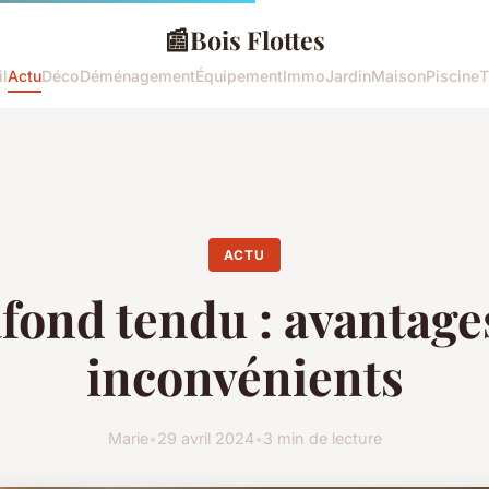
📰
Bois Flottes
l
Actu
Déco
Déménagement
Équipement
Immo
Jardin
Maison
Piscine
T
ACTU
fond tendu : avantage
inconvénients
Marie
•
29 avril 2024
•
3 min de lecture