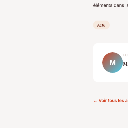
éléments dans la
Actu
EC
M
M
← Voir tous les a