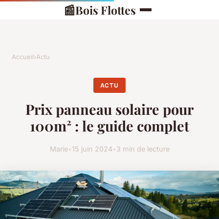
📰
Bois Flottes
Accueil
›
Actu
ACTU
Prix panneau solaire pour
100m² : le guide complet
Marie
•
15 juin 2024
•
3 min de lecture