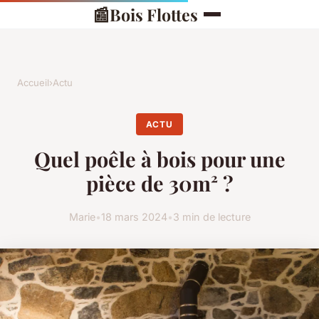
📰
Bois Flottes
Accueil
›
Actu
ACTU
Quel poêle à bois pour une
pièce de 30m² ?
Marie
•
18 mars 2024
•
3 min de lecture